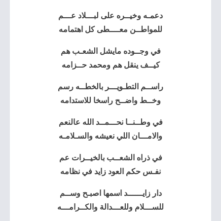
دعمـه وخيــره على لبـــلاد عـــم
للمواطــن معــــطى كل اهتمامه
في وجــوده مايشل الشعـب هم
كيــف ينقل هم ومحمد حــزامه
راســم التطـويـــر بالخطــه رسم
وخــط واضــح راسخا للاستدامه
في وطــنــا نحـــمــد الله عالنعم
والامـــان اللي نعيشه والسـلامـه
في ذراه الشعــب بالخيــرات عم
نفـس حكم العود زايد في نظامه
دار زايــــــد اسمها اصبـح وســم
للســـلام وللعـــدالة والكــرامـــه