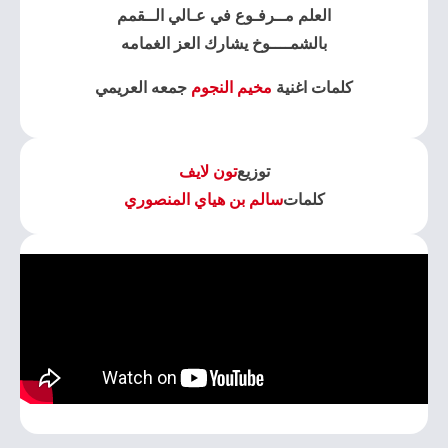
العلم مــرفـوع في عـالي الــقمم
بالشمــــوخ يشارك العز الغمامه
كلمات اغنية
مخيم النجوم
جمعه العريمي
توزيع
تون لايف
كلمات
سالم بن هياي المنصوري