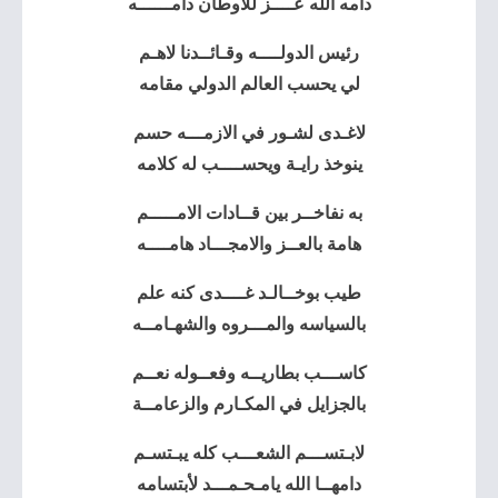
دامه الله عــــز للاوطان دامــــــه
رئيس الدولــــه وقـائــدنا لاهـم
لي يحسب العالم الدولي مقامه
لاغـدى لشـور في الازمـــه حسم
ينوخذ رايـة ويحســــب له كلامه
به نفاخــر بين قــادات الامـــــم
هامة بالعــز والامجـــاد هامــــه
طيب بوخــالـد غــــدى كنه علم
بالسياسه والمـــروه والشهـامــه
كاســـب بطاريــه وفعــوله نعــم
بالجزايل في المكـارم والزعامــة
لابـتســـم الشعـــب كله يبـتسـم
دامهــا الله يامـحـمـــد لأبتسامه