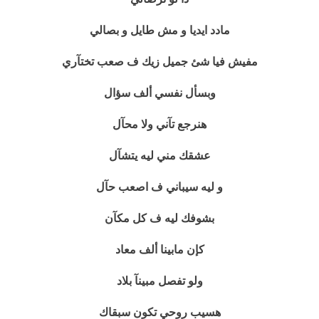
مادد ايديا و مش طايل و بصالي
مفيش فيا شئ جميل زيك ف صعب تختآري
وبسأل نفسي ألف سؤال
هنرجع تآني ولا محآل
عشقك مني ليه يتشآل
و ليه سيباني ف اصعب حآل
بشوفك ليه ف كل مكآن
كإن مابينا ألف معاد
ولو تفصل مبينآ بلاد
هسيب روحي تكون سبقاك