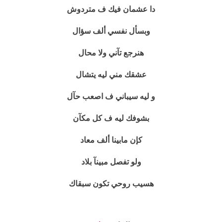
دا عشمان فيك ف متردوش
وبسأل نفسي ألف سؤال
هنرجع تآني ولا محال
عشقك مني ليه يتشال
و ليه سيباني ف اصعب حآل
بشوفك ليه ف كل مكآن
كإن مابينا ألف معاد
ولو تفصل مبينآ بلاد
هسيب روحي تكون سبقاك