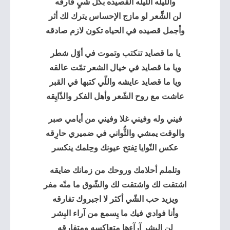
واللّيله اللّيله القصيده بكل شيٍ فارقه
لن الشِّعر لو مازج الإحساس يترك لك أثر
وأجمل قصيده في الحياه تكون لازم صادقه
يا ما قصايد تنكتب وتموت في أوّل شطر
ويا ما قصايد في خيال الشعر تمّت عالقه
ويا ما قصايد عايشه واللّي كتبها في القبر
عاشت مع روح الشّعر وأهل الفكر والذّايِقه
فيني وله وفيني غلا وفيني من أيامي صبر
والوقت يمشي والثُّواني في ضميري حارِقه
عكس النّوايا تِفتح عيونك وحِلمك ينكسر
وتلملم أحلامك وروحك من زمانك ضايقه
اشتقت لك واشتقت لك والشّوق ما منّه مفر
ويزيد حب الشّي أكثر لا اجبروك تفارقه
وأنا فوادي فيك ما يِسمع من آراء البِشر
لن البشر آرآءها متعاكسه ومِتفارقه