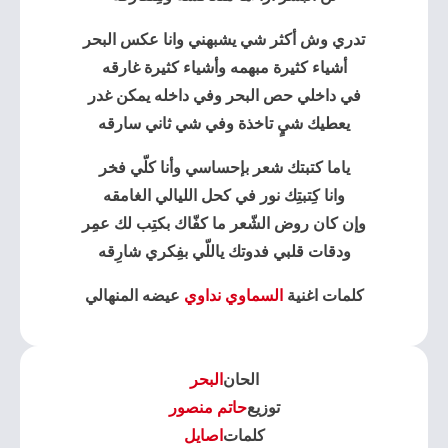
تدري وش أكثر شي يشبهني وانا عكس البحر
أشياء كثيرة مبهمه وأشياء كثيرة غارقه
في داخلي حص البحر وفي داخله يمكن غدر
يعطيك شيٍ تاخذة وفي شي ثاني سارقه
ياما كتبتك شعر بإحساسي وأنا كلّي فخر
وانا كِتبتِك نور في كحل الليالي الغامقه
وإن كان روض الشّعر ما كفّاك بكتِب لك عمِر
ودقات قلبي فدوتك ياللّي بفِكري شارِقه
كلمات اغنية
السماوي نداوي
عيضه المنهالي
الحان
البحر
توزيع
حاتم منصور
كلمات
اصايل