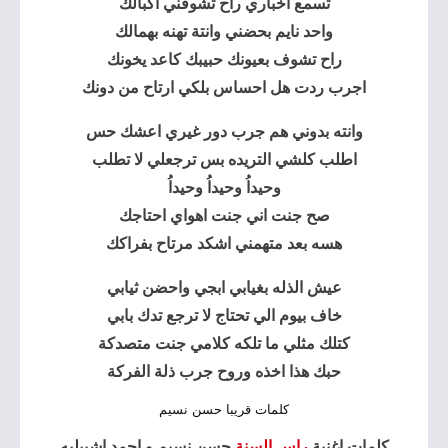
تسمع اخباري راح تشوفني اكبالك
واحد نايم بحضني وانتة تهنه بهمالك
راح تشوف بعيونك حبيبك كاعد يخونك
اجرب ردت هل احساس بلكي ارتاح من دونك
وانته بدوني هم جرب دور غيري اعشك حس
اطلب كلشي التريده بس ترجعلي لا تطلب
وحيداُ وحيداُ وحيداُ
صح جنت اني جنت اهواي احتاجك
هسه بعد متهمني اشكد مرتاح بفراكك
عيش الذله بغيابي ابجي واحضن ثيابي
خاف بيوم الي تحتاج لا ترجع تدك بابي
كتلك مثلي ما تلكه كلامي جنت متصدكة
حبك هذا اخذه وروح جرب ذلة الفركة
كلمات قريبا حسن نسيم
كلمات اغنية
راس السنة
حسن نسيم و احمد اشبيليه