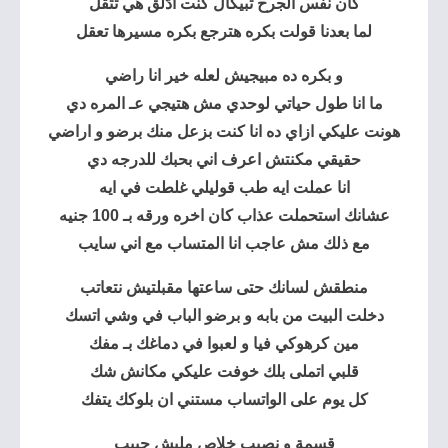
كان نفس الجرح تبيكال كنت ادّلق هي تتقل
لما بعدنا قولت بكره هترجع بكره مسيرها تعقل
و بكره ده مبيجيش لعله خير انا راضي
ما انا طول حياتي لوحدي مش هتيجي عـ المره دي
هونت عليكي ازاي ده انا كنت بزعل منك برضو و اراضي
حقيقي مكنتش اعرف اني بحبك للدرجه دي
انا عملت ايه طب قوليلي غلطت في ايه
عشانك استحملت عذاب كان اخره ورقه بـ 100 جنيه
مع ذلك مش عاجب انا المتساب مع اني سايب
منطقش لسانك حتى ساعتها مقبلتيش نتعاتب
دخلت البيت من بابه و برضو الباب في وشي اتسك
مين كرهوكي فيا و لعبوا في دماغك بـ مفك
قلبي اتملى بلك خوفت عليكي مكانش شك
كل يوم على الواتساب مستني ان بلوكك يتفك
قسمة و نصيب خلاص مليش حبيب