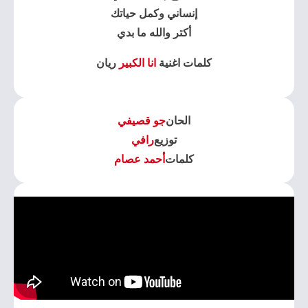
إنساني وكمل حياتك
أكتر والله ما بدي
كلمات اغنية
انا الكبير
ريان
الحان
جو قصيفي
توزيع
رافي
كلمات
أحمد عصام