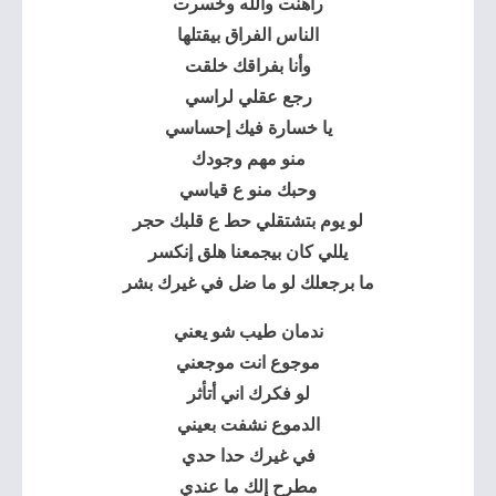
راهنت والله وخسرت
الناس الفراق بيقتلها
وأنا بفراقك خلقت
رجع عقلي لراسي
يا خسارة فيك إحساسي
منو مهم وجودك
وحبك منو ع قياسي
لو يوم بتشتقلي حط ع قلبك حجر
يللي كان بيجمعنا هلق إنكسر
ما برجعلك لو ما ضل في غيرك بشر
ندمان طيب شو يعني
موجوع انت موجعني
لو فكرك اني أتأثر
الدموع نشفت بعيني
في غيرك حدا حدي
مطرح إلك ما عندي