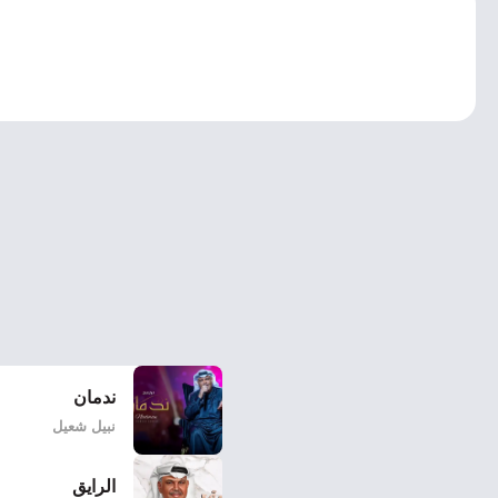
ندمان
نبيل شعيل
الرايق