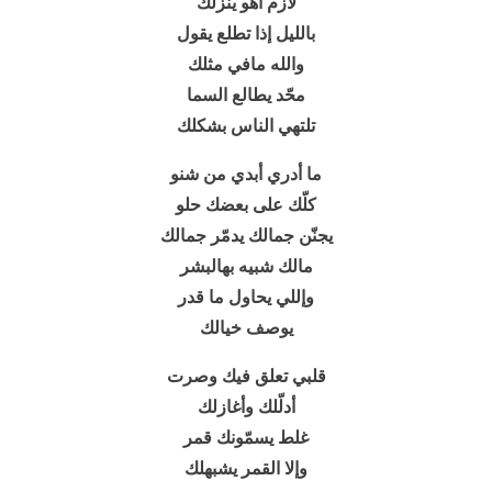
لازم اهو ينزلك
بالليل إذا تطلع يقول
والله مافي مثلك
محّد يطالع السما
تلتهي الناس بشكلك
ما أدري أبدي من شنو
كلّك على بعضك حلو
يجنّن جمالك يدمّر جمالك
مالك شبيه بهالبشر
وإللي يحاول ما قدر
يوصف خيالك
قلبي تعلق فيك وصرت
أدلّلك وأغازلك
غلط يسمّونك قمر
وإلا القمر يشبهلك