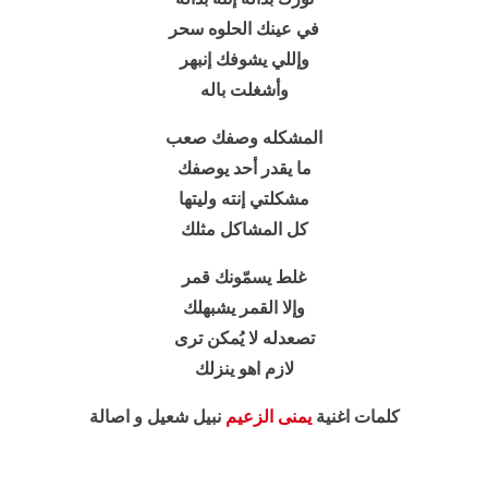
في عينك الحلوه سحر
وإللي يشوفك إنبهر
وأشغلت باله
المشكله وصفك صعب
ما يقدر أحد يوصفك
مشكلتي إنته وليتها
كل المشاكل مثلك
غلط يسمّونك قمر
وإلا القمر يشبهلك
تصعدله لا يُمكن ترى
لازم اهو ينزلك
كلمات اغنية
يمنى الزعيم
نبيل شعيل و اصالة