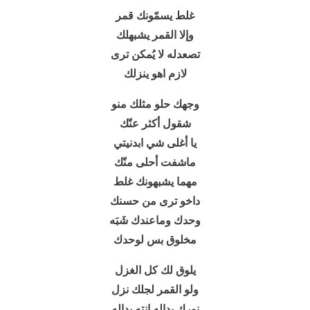
غلط يسمّونك قمر
وإلا القمر يشبهلك
تصعدله لا يُمكن ترى
لازم اهو ينزلك
وجهك حلو مثلك منو
شقول أكثر عنّك
يا أغلى شي ابدنيتي
ماشفت أحلى منّك
مهما يشبهونك غلط
داخو ترى من حسنك
وحدك وماعندك شَبَه
مخلوق بس لوحدك
يلوق لك كل الغزل
ولو القمر لجلك نزل
نورك بداله إنته بداله