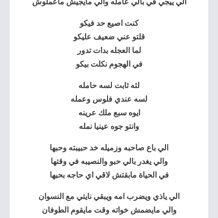
الي ييجي في بالي عامله والي مايجيش ماعملوش
كنت اصيع حد فيكو
قلتو عني ضعيف عليكو
لما العجله بدات تدور
في الهجوم نكلت بيكو
لثه ثابت لسه حامله
لسه عندي فلوس وعمله
ايوه سبع ملك عرينه
وانتو جوه عينيا نمله
الي باع صاحبه وزميله خد حبيبته وحبها
والي يغدر بالي حبو والنصيبه في وقتها
في الحياة مابقتش لاقي اي حاجه بحبها
الي ياذي ويضرب امه ويبقي نايتي مع النسوان
والي مايضمش خواته وقت مايقوم الطوفان