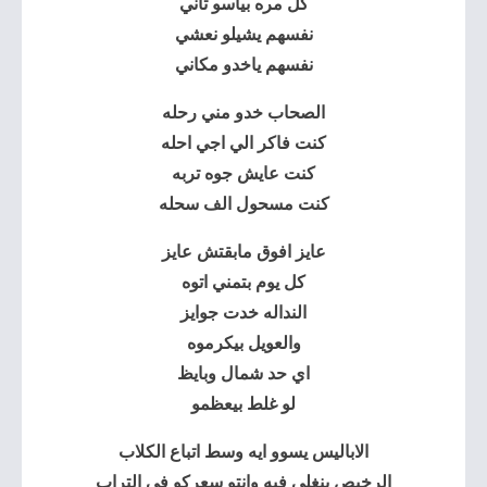
كل مره بياسو تاني
نفسهم يشيلو نعشي
نفسهم ياخدو مكاني
الصحاب خدو مني رحله
كنت فاكر الي اجي احله
كنت عايش جوه تربه
كنت مسحول الف سحله
عايز افوق مابقتش عايز
كل يوم بتمني اتوه
النداله خدت جوايز
والعويل بيكرموه
اي حد شمال وبايظ
لو غلط بيعظمو
الاباليس يسوو ايه وسط اتباع الكلاب
الرخيص بنغلي فيه وانتو سعركو في التراب