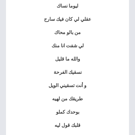
ليوما نساك
عقلي لي كان فيك سارح
من بالو محاك
لي شفت انا منك
والله ما قليل
نسقيك الفرحة
و أنت تسقيني الويل
طريقك من لهيه
بوحدك كملو
قلبك قول ليه