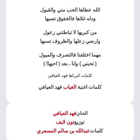
الله عطاها الحب مني والقبول
ودله غلاها فالخفوق تصبها
من كبريها لا تباطتني زعول
وارضي زعلها والظروف تسبها
مهما اختلفنا فالتصرف والميول
( تحبني ) وانا ، بعد ( احبهاا )
كلمات كبرياها فهد العيافي
كلمات اغنية
الغياب
فهد العيافي
الحان
فهد العيافي
توزيع
تون لايف
كلمات
عبدالله بن سالم المسعري