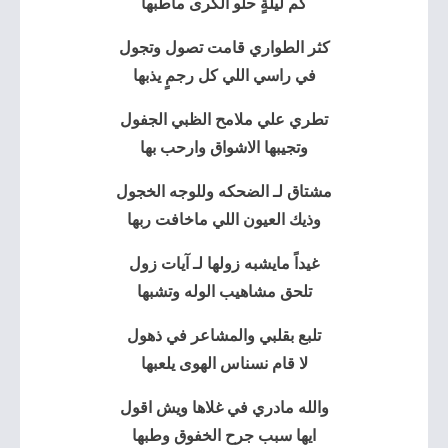
كم ليلةٍ حلو الكرى ماطبها
كثر الطواري قامت تصول وتجول
في راسي اللي كل رجمٍ يذبها
تطري علي ملامح الظبي الجفول
وتجيبها الاشواق وارحب بها
مشتاق لـ الضحكه وللوجه الخجول
وذيك العيون اللي ماخافت ربها
غيداً مايشبه زولها لـ آيات زول
تلحق مشاهيب الوله وتشبها
تلبع بقلبي والمشاعر في ذهول
لا قام نسناس الهوى يلعبها
والله مادري في غلاها ويش اقول
ايها سبب جرح الخفوق وطبها