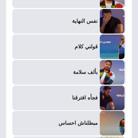
نفس النهاية
قولني كلام
بألف سلامة
فجأه افترقنا
مبطلناش احساس