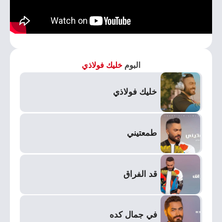
البوم
خليك فولاذي
خليك فولاذي
طمعتيني
قد الفراق
في جمال كده