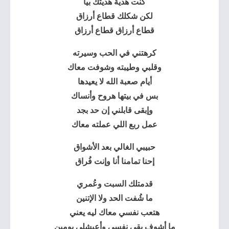
كنت هدية هديتك بيا
لكن شكلك قطاع أرزاق
قطاع أرزاق قطاع أرزاق
كرهتني في الحب وسيرته
وقلبي وطيبته وشوفت معاك
أيام صعبة الله لا يعيدها
بس في بيتها هروح وأنساك
وإبقى قابلني إن حد بجد
عمل ربع اللي عملته معاك
حبيبي الغالي بعد الأشواق
إحنا تمامنا أنا وإنت فُراق
قدمتلك السبت وعُمري
ما شُفت الحد ولا الإتنين
هتعب نفسي معاك ليه يعني
ما أشوف بقى نفسي وأعيشلي يومين