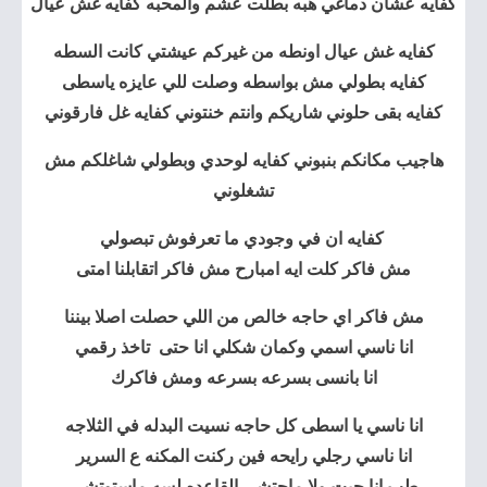
كفايه عشان دماغي هبه بطلت عشم والمحبه كفايه غش عيال
كفايه غش عيال اونطه من غيركم عيشتي كانت السطه
كفايه بطولي مش بواسطه وصلت للي عايزه ياسطى
كفايه بقى حلوني شاريكم وانتم خنتوني كفايه غل فارقوني
هاجيب مكانكم بنبوني كفايه لوحدي وبطولي شاغلكم مش
تشغلوني
كفايه ان في وجودي ما تعرفوش تبصولي
مش فاكر كلت ايه امبارح مش فاكر اتقابلنا امتى
مش فاكر اي حاجه خالص من اللي حصلت اصلا بيننا
انا ناسي اسمي وكمان شكلي انا حتى تاخذ رقمي
انا بانسى بسرعه بسرعه ومش فاكرك
انا ناسي يا اسطى كل حاجه نسيت البدله في الثلاجه
انا ناسي رجلي رايحه فين ركنت المكنه ع السرير
طب انا جيت ولا ماجتشي القاعده لسه ماستوتشي