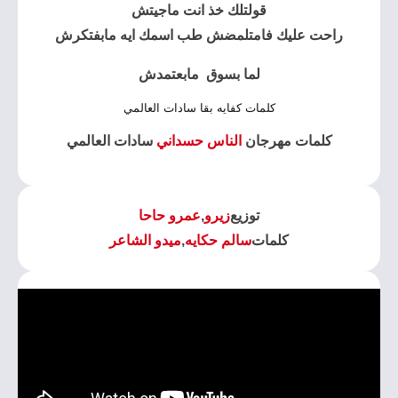
قولتلك خذ انت ماجيتش
راحت عليك فامتلمضش طب اسمك ايه مابفتكرش
لما بسوق مابعتمدش
كلمات كفايه بقا سادات العالمي
كلمات مهرجان
الناس حسداني
سادات العالمي
توزيع
زيرو
,
عمرو حاحا
كلمات
سالم حكايه
,
ميدو الشاعر