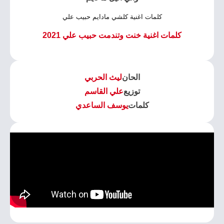
كلمات اغنية كلشي مادايم حبيب علي
كلمات اغنية خنت وتندمت حبيب علي 2021
الحان
ليث الحربي
توزيع
علي القاسم
كلمات
يوسف الساعدي