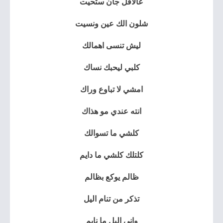
عالأقل جان ستحيت
شلون الك عين ونسيت
ليش تنسى اهمالك
كلبي ليحبك نساك
امشي لا تباوع وراك
انته عندي مو هذاك
كلشي ما تسوالك
كلتلك كلشي ما دايم
ظالم يوكع بظالم
تذكر من تنام اليل
واني اليل ما نايم