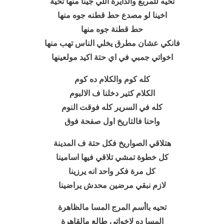
تحيه للمربع والدايرة اللي جينا منها تحية
اخينا لو مصدع حط قطنه جوه منها
حط قطنة جوه منها
فانكي عشان مطرق يخلي الناس تهب منها
اخواتي جمبي في اي حتة اكيد مولعينها
كله كوم والكلام ده كوم
الكلام كتير دخلنا ف الالبوم
كله في السرير كله فوقت النوم
واحنا فالتاريخ اول صفحة فوق
هتلاقي الصواريخ فكل حتة ف المدينة
كل خطوة تمشي تلاقي فيها اسامينا
كل مرة فكر واحد انه يرزينا
لازم نبقي مرضين محدش يراضينا
تحيه باأسم المرج المسا مالظاهرة
المسا ده لاخواتي طالع مالقاهرة