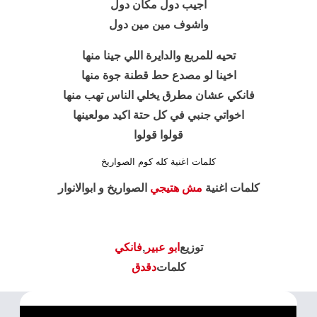
اجيب دول مكان دول
واشوف مين مين دول
تحيه للمربع والدايرة اللي جينا منها
اخينا لو مصدع حط قطنة جوة منها
فانكي عشان مطرق يخلي الناس تهب منها
اخواتي جنبي في كل حتة اكيد مولعينها
قولوا قولوا
كلمات اغنية كله كوم الصواريخ
كلمات اغنية
مش هتيجي
الصواريخ و ابوالانوار
توزيع
ابو عبير
,
فانكي
كلمات
دقدق