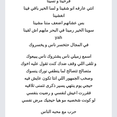
فرحينا و نسينا
انتي عارفه انو شقينا و لسا الخير باقي فينا
انغشينا
بس عشانهم اضعف مننا مشينا
سوينا الخير رمينا في البحر مايهم اش لقينا
yah
في المجال حتخسر ناس و يخسروك
اسمع زميلي ناس يشتروك ناس يبيعوك
و تلقى اللي وقف ضدك كنت تقول عليه اخوك
متصالح تتصالح لما ينطفي نورك ينسوك
وصخب الجمهور اللي انتا تكون عايش فيه
حيجي يوم ينتهي يسير ذكرى تتمنى تلاقيه
فقررت اعيش لنفسي و رضيت بنفسي
لو كونت شخصيه مو هيا حيجيك مرض نفسي
حرب مع محبه الناس