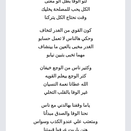
لنو الوفا بطل الو معنى
الكل يحب للمصلحة يخليك
وقت نحتاج الكل يتركنا
كون القوي من الغدر لتخاف
وحكي هالناس لا تعمل حسابو
الغدر مخبى بالعين ما بينشاف
مهما تخبى بتبين نيابو
وكتير ناس من الوجع خيفان
كتر الوجع بيعلم القويه
الله عطانا نعمة النسيان
غير الوفا بالقلب التخلي
ياما وقفنا بهالدني مع ناس
نحنا الوفا والصدق مبدأنا
ومتعتب علي عندو الكذب وسواس
هنن ياريت عرفوا قيمتنا