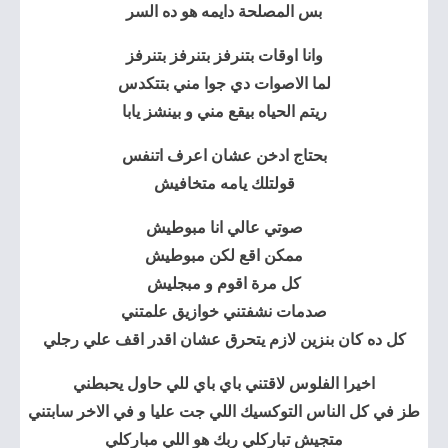
بس المصلحة دايمه هو ده السر
وانا اوقات بتنرفز بتنرفز بتنرفز
لما الاصوات دي جوا مني بتتكدس
ريتم الحياه بيقع مني و بينشز يابا
بحتاج ادخن عشان اعرف اتنفس
قولتلك يامه متخافيش
صوتي عالي انا مبوطيش
ممكن اقع لكن مبوطيش
كل مرة اقوم و مبجليش
صدمات نشفتني خوازيق علمتني
كل ده كان بنزين لازم يتحرق عشان اقدر اقف علي رجلي
اخيرا الفلوس لاقتني باي باي للي حاول يحبطني
طز في كل الناس التوكسيك اللي جت عليا و في الاخر سابتني
متجيش تباركلي ربك هو اللي مباركلي