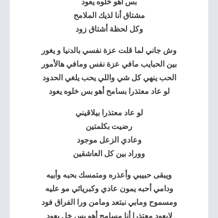
بس أهو خلوه يعود
مشتاق أنا لذيك الملامح
وكل لحظة أشتاق زود
وش جاني لما قلت عزة نفسي بالدنيا و يغور
بين الحبايب مافي عزة نفس ومافي هالأمور
الحب ينهي كل شي واللي يحب يلغي الحدود
لو عاد معتذرا بسامح أهو بس خلوه يعود
لو عاد معتذرا بيلاقيني
رضيت بكلمتين
وعادي الزعل موجود
ووراد بين كل العاشقين
ويبقى حبيبي وأعذره ومتمسك بحبه وأبيه
ودامي أحبه يمون عادي وكبريائي مو عليه
ومسموح ومابي نبتعد ومامن ورا الفراق فود
لايعود معتذرا أنا مسامح أهو بس خل يعود