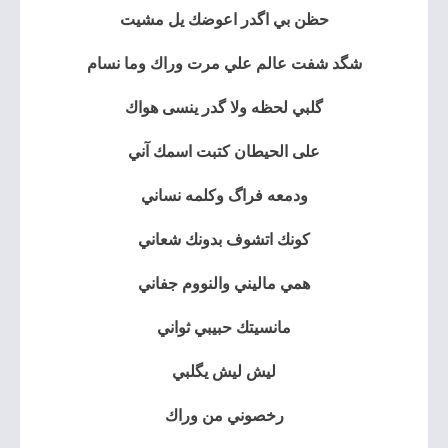
حظن بي اگدر اعوضك يل مشيت
شگد شفت عالم علي مرت وراك وما نسام
گلبي لحظه ولا گدر ينسى هواك
على الحيطان كتبت اسمك آني
ودمعه فراگ وكلمه نساني
كونك اتشوف بدونك شعاني
همي ماليني والنووم جفاني
مانسيتك حبيبي ثواني
ليش ليش يگلبي
رخصوني من وراك