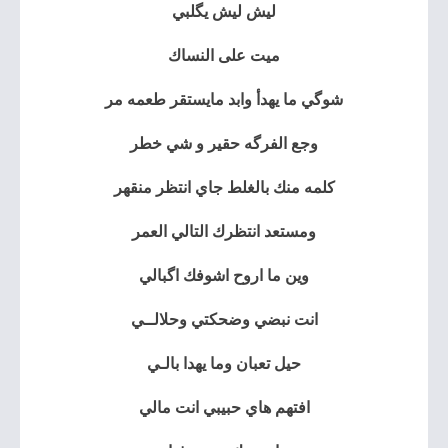
ليش ليش يگلبي
ميت على النساك
شوگي ما يهدأ وابد مايستقر طعمه مر
وجع الفرگه حقير و شي خطر
كلمه منك بالغلط جاي انتظر منقهر
ومستعد انتظرك التالي العمر
وين ما اروح اشوفك اگبالي
انت نبضي وضحكتي وحلالــي
حيل تعبان وما يهدا بالـي
افتهم هاي حبيبي انت مالي