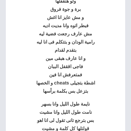
ولو هنقفلها
برة و جوة فروق
و مش عايز انا اغش
فبطر اتوه وانا مديت اديه
مش عارف رجعت فضية ليه
رامية الودان و بتتكلم فى انا ليه
بتقدم لقدام
و انا عارف هبقى مين
فاجى اققفل الببان
فمتعرفش انا فين
اشطة بتجيلى cheats و الخصها
بتزعل بس بكلمة برأسها
نايمة طول الليل وانا بسهر
نامت طول الليل وانا مشيت
بس بترجع تانى تقول لى انا اهو
قولتلها كل كلمة و مشيت