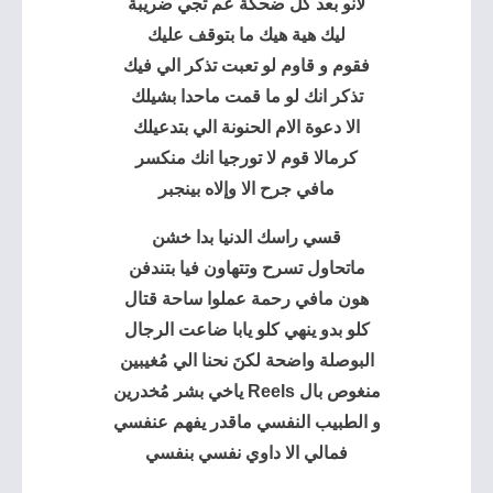
لانو بعد كل ضحكة عم تجي ضريبة
ليك هية هيك ما بتوقف عليك
فقوم و قاوم لو تعبت تذكر الي فيك
تذكر انك لو ما قمت ماحدا بشيلك
الا دعوة الام الحنونة الي بتدعيلك
كرمالا قوم لا تورجيا انك منكسر
مافي جرح الا وإلاه بينجبر
قسي راسك الدنيا بدا خشن
ماتحاول تسرح وتتهاون فيا بتندفن
هون مافي رحمة عملوا ساحة قتال
كلو بدو ينهي كلو يابا ضاعت الرجال
البوصلة واضحة لكنَ نحنا الي مُغيبين
منغوص بال Reels ياخي بشر مُخدرين
و الطبيب النفسي ماقدر يفهم عنفسي
فمالي الا داوي نفسي بنفسي