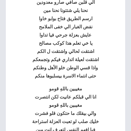
الي قلبن صافي صارو معدودين
نحنا يلي شتتونا نحنا مين
ارسم الطريق فتاح بوابو خاوا
نفض الغبار الي خفى الملامح
عايش بعزلة جرحي فيا تداوا
يا خي تعلم هذا كوكب مصالح
اشتقت لحالي واشتقت ل الكم
اشتقت لعيلة اتداري فيكم وتجمعكم
واذا قسي الوطن خلو الأهل وطنكم
حتى انتماء الاسرة بيسلبوها منكم
مغيبين باللهِ قومو
انا الي قبلكم عانيت لكن انتصرت
مغيبين باللهِ قومو
والي بيقلك ما حتكون قلو فشرت
خليك صلب لو تعبت العزلة استراحة
فيا افهم النفس لتعرف انت مين