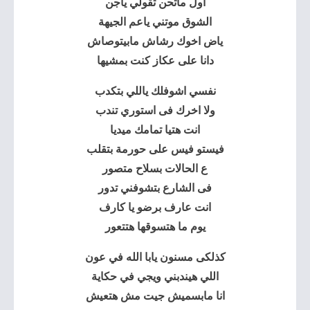
اول ماتحن تقولي ياجن
الشوق موتني ياعم الجيهة
ياض اخوك رشاش مابيتوصاش
دانا على عكاز كنت بمشيها
نفسي اشوفلك ياللي بتكدب
ولا اخرك فى استوري تندب
انت هتيا تمامك ميديا
فيستو فيس على حورمة بتقلب
ع الحالات بسلاح متصور
فى الشارع بتشوفني تدور
انت عارف برضو يا كارف
يوم ما هتسوقها هتتعور
كذلكى مسنون يابا الله في عون
اللي هيندبني ويجي في حكاية
انا مابسميش جيت مش هتعيش