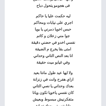
فى هجومو يتحول دباح
ليه حكمت عليا يا حاكم
اجري على نيابات ومحاكم
حبس اخويا دمرني يا بويا
جوا مني زعلان و كاتم
نفسي اخدو في حضني دقيقة
امتى بقا يخرج م الضيقة
انا بعد النص التاني وحداني
وفي غيابو ميت حقيقة
ولا ايها عيد طول مانتا بعيد
ازاي هفرح وانت في زنزانة
بعدك وحداني يا نصي التاني
كان نفسي ياخويا تكون ويانا
متفكرنيش مبسوط وبعيش
دانا نفسيتي بعدك تعبانة