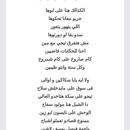
الكذالك هنا على ابوها
جربو معانا تحكوها
اللي يتهور يتعور
سدو بقا لو دورتوها
مش هتفرق تيجي مع مين
احنا للحكايات فاضيين
كام صاروخ على كام شمروخ
وكل سنة وانتو طيبين
ولا ايه يابا سكاكين و اوالى
فى سوق على مايدخلش سلاح
تيجو على سكة هتاخدو العالي
دا الشبل هنا مولود سفاح
الوحش على تايسون ابو زين
ممنوع قصادو تعملو اشباح
واجهة فيصل يوسف لاشين