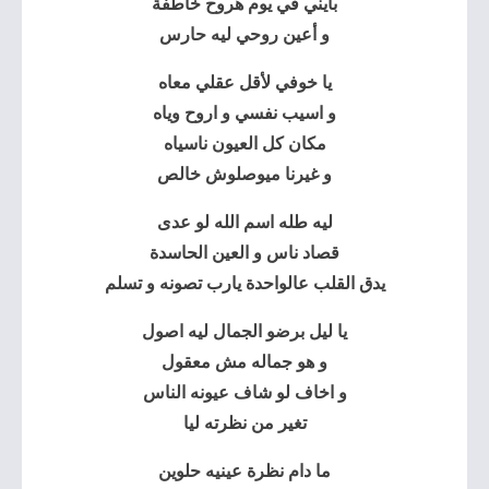
بايني في يوم هروح خاطفة
و أعين روحي ليه حارس
يا خوفي لأقل عقلي معاه
و اسيب نفسي و اروح وياه
مكان كل العيون ناسياه
و غيرنا ميوصلوش خالص
ليه طله اسم الله لو عدى
قصاد ناس و العين الحاسدة
يدق القلب عالواحدة يارب تصونه و تسلم
يا ليل برضو الجمال ليه اصول
و هو جماله مش معقول
و اخاف لو شاف عيونه الناس
تغير من نظرته ليا
ما دام نظرة عينيه حلوين