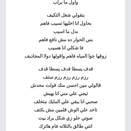
واول ما براب
بتقولي شغل التكيف
بحاول انا اخليها تسيب فاهم
بدل ما اسيب
بس الحوار ده مش نافع فاهم
فا شكلي انا هسيب
زوقها جوا المياه فاهم واقولها دولا المجاديف
قدف يسطا قدف يسطا قدف
رزم رزم رزم رزم ستف
قالولي مين احسن منك قولت محدش
تيجي علي مني انا بهبش
صحبي انا ببقي علي المايك متخلف
تاخد علي الوش قلمين مش بكتف
صوتي حلو زي شكل براد بيت
انتي طالق بالتلاته فام هاترك