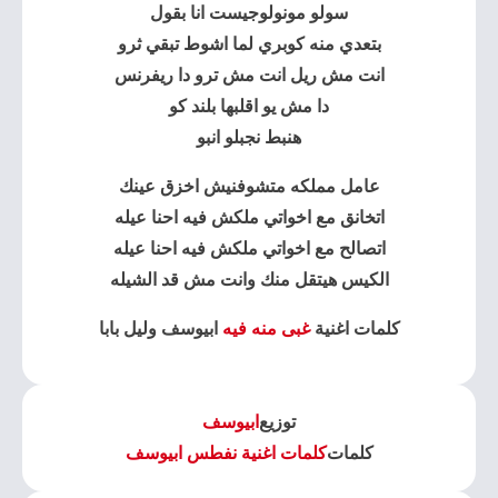
سولو مونولوجيست انا بقول
بتعدي منه كوبري لما اشوط تبقي ثرو
انت مش ريل انت مش ترو دا ريفرنس
دا مش يو اقلبها بلند كو
هنبط نجبلو انبو
عامل مملكه متشوفنيش اخزق عينك
اتخانق مع اخواتي ملكش فيه احنا عيله
اتصالح مع اخواتي ملكش فيه احنا عيله
الكيس هيتقل منك وانت مش قد الشيله
كلمات اغنية
غبى منه فيه
ابيوسف وليل بابا
توزيع
ابيوسف
كلمات
كلمات اغنية نفطس ابيوسف