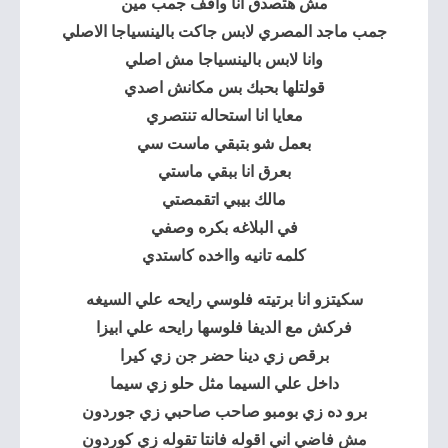
مش هتصدق انا واقف جمب مين
جمب
ماجد
المصري لابس جاكت بالينسياجا الاصلي
وانا لابس بالينسياجا مش اصلي
قولتلها بحبك بس مكانش اصدي
معايا انا استحاله تنتصري
بعمل شو بتبقي ماست سي
بعرق انا ببقي ماستي
مالك بيبي اتقمصتي
في البلاغه بكره وصفي
كلمه تانيه وااخده كاستدي
سكيتزو انا برتيته فلوسي رايحه علي السيغه
فركش مع الديفا فلوسها رايحه علي ابيزا
برقص زي دينا حضر جن زي كيرا
داخل علي السيما مثل حلو زي سيما
برو ده زي بومبو صاحب صاحبي زي جوردون
مش فاضي اني اقوله فانتا تقوله زي كوردون