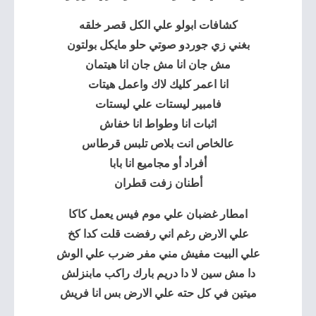
كشافات ابولو علي الكل قصر خلقه
بغني زي جوردو صوتي حلو مايكل بولتون
مش جان انا مش جان انا هيتمان
انا اعمر كليك لاك واعمل هيتات
فامبير ليستات علي ليستات
اثبات انا وطواط انا خفاش
عالخاص انت بلاص تلبس قرطاس
أفراد أو مجاميع انا بابا
أطنان زفت قطران
امطار غضبان علي موم فيس يعمل كاكا
علي الارض رغم اني رفضت قلت كدا كخ
علي البيت مفيش مني مفر ضرب علي الوش
دا مش سين لا دا دريم بارك راكب مابنزلش
ميتين في كل حته علي الارض بس انا فريش