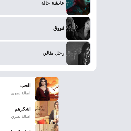
عايشة حالة
فووق
رجل مثالي
الحب
اصالة نصري
اشكرهم
اصالة نصري