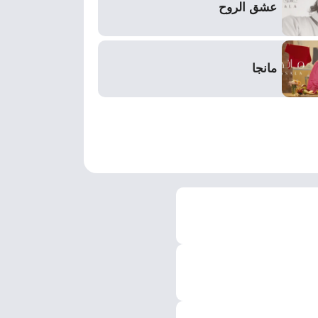
عشق الروح
مانجا