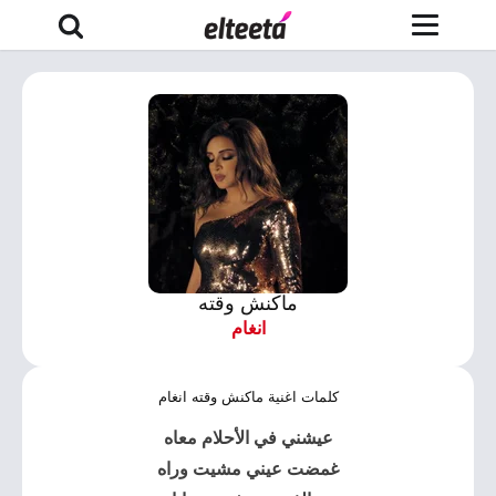
ماكنش وقته
انغام
كلمات اغنية ماكنش وقته انغام
عیشني في الأحلام معاه
غمضت عیني مشیت وراه