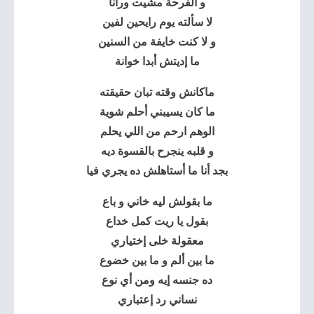
و الفرحة مشیت ورانا
لا سألته یوم رایحین لفین
و لا كنت خایفة من السنین
ما إدیتش أبدا خوانة
ماكانش وقته تبان حقیقته
ما كان یسيبني أحلم شویة
الوھم ارحم من اللي یحلم
و قلبه ینجرح بالقسوة دیه
بجد أنا ما أستاھلش ده یجري فیا
ما بقولش لیه خاني و باع
بقول یا ریت كمل خداع
معقولة خلى إختیاري
ما بین ألم و ما بین خضوع
ده جنسه إیه ومن أي نوع
نساني رد إعتباري