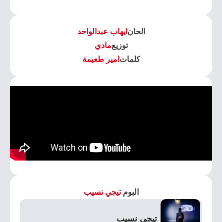
الحان
ايهاب عبدالواحد
توزيع
مادي
كلمات
امير طعيمة
البوم
تيجي نسيب
تيجي نسيب