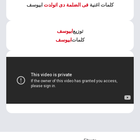
كلمات اغنية
فى الضلمة دى اتولدت
ابيوسف
توزيع
ابيوسف
كلمات
ابيوسف