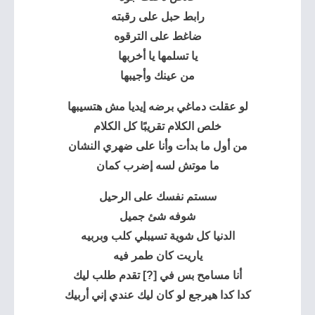
رابط حبل على رقبته
ضاغط على الترقوه
يا تسلمها يا أخربها
من عينك وأجيبها
لو عقلت دماغي برضه إيديا مش هتسيبها
خلص الكلام تقريبًا كل الكلام
من أول ما بدأت وأنا على ضهري النشان
ما موتش لسه إضرب كمان
سستم نفسك على الرحيل
شوفه شئ جميل
الدنيا كل شوية تسيبلي كلب وبربيه
ياريت كان طمر فيه
أنا مسامح بس في [?] تقدم طلب ليك
كدا كدا هيرجع لو كان ليك عندي إني أربيك