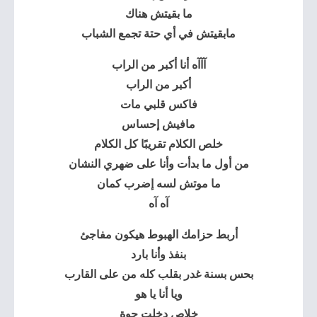
ما بقيتش هناك
مابقيتش في أي حتة تجمع الشباب
آآآه أنا أكبر من الراب
أكبر من الراب
فاكس قلبي مات
مافيش إحساس
خلص الكلام تقريبًا كل الكلام
من أول ما بدأت وأنا على ضهري النشان
ما موتش لسه إضرب كمان
آه آه
أربط حزامك الهبوط هيكون مفاجئ
بنفذ وأنا بارد
بحس بسنة غدر بقلب كله من على القارب
ويا أنا يا هو
خلاص دخلت جوة