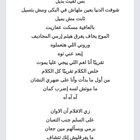
بس لقيت بديل
شوفت الدنيا بعين ملهاش في البكى ومش بتسيل
ثابت مش بميل
بالعافية مسكت عفاريت
الموج يخاف يغرق هيثم إرمي المجاديف
وروني اللي هتعملوه
إبعد عني توه
تقريبًا أنا لغم اللي ييجي عليا يموت
خلص الكلام تقريبًا كل الكلام
من أول ما بدأت وأنا على ضهري النشان
ما موتش لسه إضرب كمان
آه آه آه
زي الافلام آن الاوان
على السلم جنب التعبان
برمي وبسألهم مين جعان
ما يفرقليش إنك تتشاف