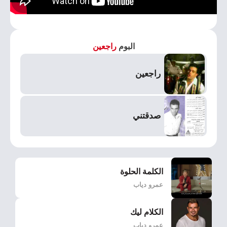
البوم
راجعين
راجعين
صدقتني
الكلمة الحلوة
عمرو دياب
الكلام ليك
عمرو دياب