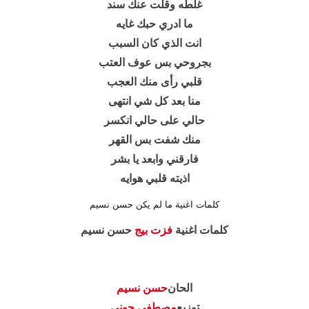
غلطه وقلت عنك سند
ما ادري حبك غايه
انت الذي كان السبب
بجروحي بس عوف العتب
قلبي رأى منك العجب
منا بعد كل شي انتهى
حالي على حالي انكسر
منك شفت بس القهر
فارقني وابعد يا بشر
اذيته قلبي هوايه
كلمات اغنية ما لم يكن حسن نسيم
كلمات اغنية
فزت بيج
حسن نسيم
الحان
حسن نسيم
توزيع
مصطفى جوني