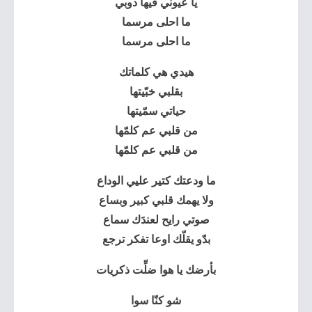
يا عيوني فيها دوبي
ما احلى مرسما
ما احلى مرسما
هيدي هي كلماتك
بقلبي خبّيتها
حياتي سمّيتها
من قلبي عم كلمّها
من قلبي عم كلمّها
ما ودعتك كتير عليي الوداع
ولا يهمك قلبي كبير وبساع
صوتي رايح لعندَك سماع
بدّو يقلّك اوعا تفكر ترجع
بأرضك يا هوا ضلِّت ذكريات
شو كنّا سوا