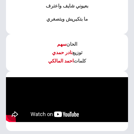
بعيوني شايف واعترف
ما بتكبريش وبتصغري
الحان
سهم
توزيع
نادر حمدي
كلمات
احمد المالكي