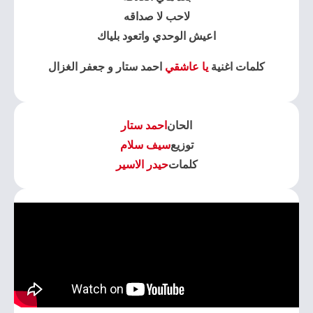
لاحب لا صداقه
اعيش الوحدي واتعود بلياك
كلمات اغنية
يا عاشقي
احمد ستار و جعفر الغزال
الحان
احمد ستار
توزيع
سيف سلام
كلمات
حيدر الاسير