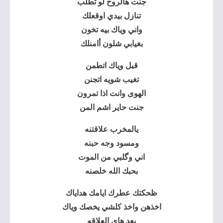
جنت هالروح لو تطلب
تنازل بيدي اوقعلك
واني وياك بيه تخون
بغيابي شلون أامنلك
قبل وياك اتطمن
تغيب شويه اتجنن
الهوى وانت اذا تمرون
جنت حاير اشم المن
يالمخرب علاقتنه
ومسود وجه حبنه
اني وگلبي من الموت
بحبك الله خلصنه
ظحكتك عطرك ايامك هداياك
اخذهن واخذ كلشي يخصك وياك
بعد هاي العلاقه