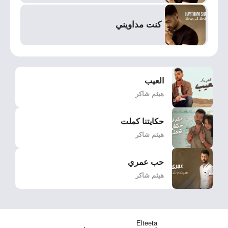
كنت مداويني
العيب
هيثم شاكر
حكايتنا كملت
هيثم شاكر
حب عمري
هيثم شاكر
Elteeta