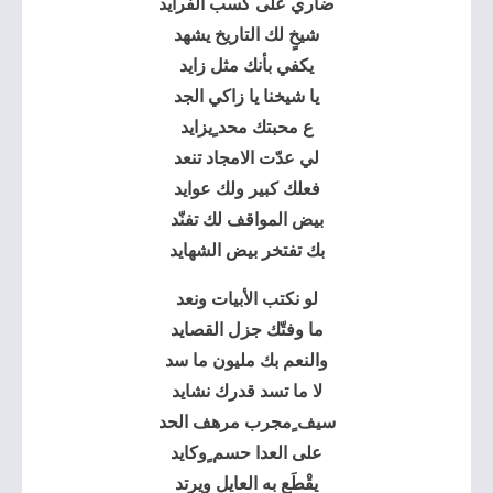
ضاري على كسب الفرايد
شيخٍ لك التاريخ يشهد
يكفي بأنك مثل زايد
يا شيخنا يا زاكي الجد
ع محبتك محد ٍيزايد
لي عدّت الامجاد تنعد
فعلك كبير ولك عوايد
بيض المواقف لك تفنّد
بك تفتخر بيض الشهايد
لو نكتب الأبيات ونعد
ما وفتّك جزل القصايد
والنعم بك مليون ما سد
لا ما تسد قدرك نشايد
سيف ٍمجرب مرهف الحد
على العدا حسم ٍوكايد
يقْطَع به العايل ويرتد