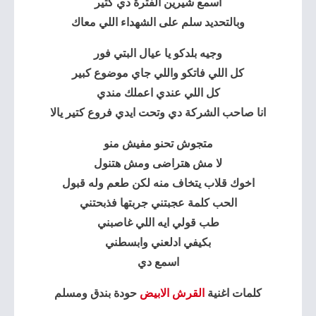
اسمع شيرين الفترة دي كتير
وبالتحديد سلم على الشهداء اللي معاك
وجيه بلدكو يا عيال البتي فور
كل اللي فاتكو واللي جاي موضوع كبير
كل اللي عندي اعملك مندي
انا صاحب الشركة دي وتحت ايدي فروع كتير يالا
متجوش تحنو مفيش منو
لا مش هتراضى ومش هتنول
اخوك قلاب يتخاف منه لكن طعم وله قبول
الحب كلمة عجبتني جربتها فذبحتني
طب قولي ايه اللي غاصبني
بكيفي ادلعني وابسطني
اسمع دي
كلمات اغنية
القرش الابيض
حودة بندق ومسلم