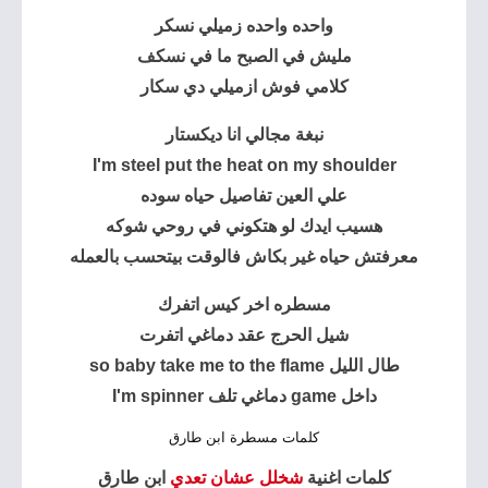
واحده واحده زميلي نسكر
مليش في الصبح ما في نسكف
كلامي فوش ازميلي دي سكار
نبغة مجالي انا ديكستار
I'm steel put the heat on my shoulder
علي العين تفاصيل حياه سوده
هسيب ايدك لو هتكوني في روحي شوكه
معرفتش حياه غير بكاش فالوقت بيتحسب بالعمله
مسطره اخر كيس اتفرك
شيل الحرج عقد دماغي اتفرت
طال الليل so baby take me to the flame
داخل game دماغي تلف I'm spinner
كلمات مسطرة ابن طارق
كلمات اغنية
شخلل عشان تعدي
ابن طارق