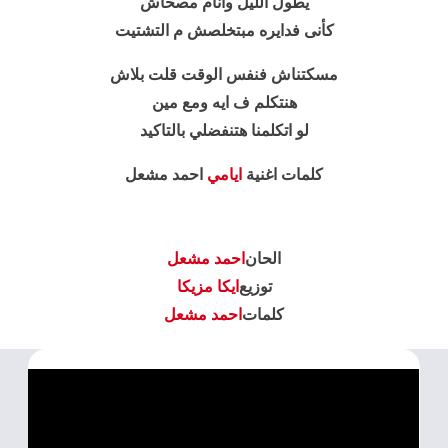
يطول الليل وانام مصحاش
كأنى فدايره مبتخلصش م التشتيت
مسكتناش فنفس الوقت قلت بلاش
هنتكلم ف ايه ومع مين
لو اتكلمنا هتنفضلي بالتاكيد
كلمات اغنية
ايامي
احمد مشعل
الحان
احمد مشعل
توزيع
ايكا مزيكا
كلمات
احمد مشعل