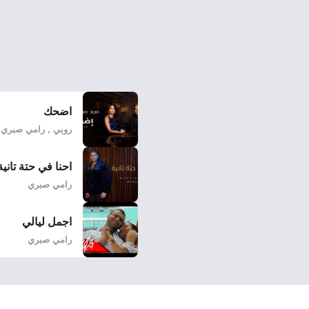
اضحك
روبي , رامي صبري
احنا في حتة تانية
رامي صبري
اجمل ليالي
رامي صبري