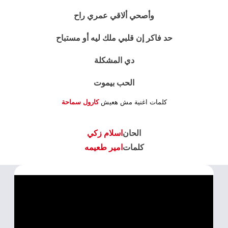
وأصحي ألاقي عمري راح
حد فاكر إن قلبي ملك ليه أو مستباح
دي المشكلة
الحب بيموت
كلمات اغنية مش هعيش
كارول سماحة
الحان
اسلام زكي
كلمات
امير طعيمه