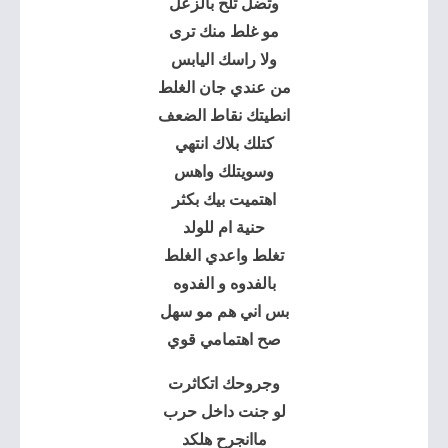
وتضل تلح بالزعل
مو غلط منك ترى
ولا راسك اليابس
من عندي جان الغلط
انطيتك نقاط الضعف
كتلك بلاك انتهي
وسويتلك واهس
اهتميت بيك بكثر
حنية ام للولد
تغلط واعدي الغلط
بالفدوه و الفدوه
بس اني هم مو سهل
صح اهتمامي قوي
وجروحك اتكاثرت
لو جنت داخل حرب
ماانجرح هلكد