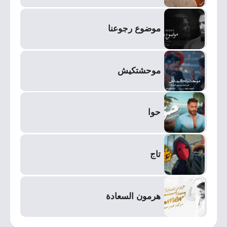
موضوع رجوعنا
موحشتكيش
حوا
تاج
هرمون السعادة