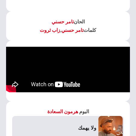
الحان
تامر حسني
كلمات
تامر حسني
,
زاب ثروت
البوم
هرمون السعادة
ولا يهمك