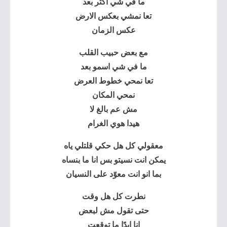
ما في شي اكتر بعد
تعا نمشي بعكس الارض
عكس الزمان
مع بعض حبيب القلب
ما في شي اسمو بعد
تعا نمحي خطوط العرض
نمحي المكان
مش عم بالغ لا
هيدا هوي الغرام
معقولي كل هل حكي قلتلي ياه
يمكن انت نسيتو بس انا ما بنساه
بما انو انت معوّد على النسيان
نطرت كل هل وقت
حتى تقول مش لبعض
انا ابدًا ما توقعت