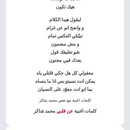
هيك تكون
لبقول هيدا الكلام
و واضح انو عن غرام
تبيّنلي العكس تمام
و مش مضمون
شو تعليقك قول
بعدك فيي مجنون
معقولي كل هل حكي قلتلي ياه
يمكن انت نسيتو بس انا ما بنساه
بما انو انت معوّد على النسيان
كلمات اغنية مع بعض محمد شاكر
كلمات اغنية
عن قلبي
محمد شاكر