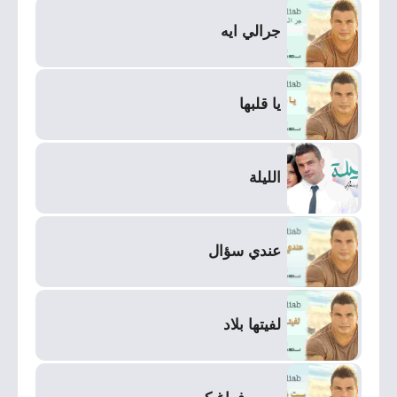
جرالي ايه
يا قلبها
الليلة
عندي سؤال
لفيتها بلاد