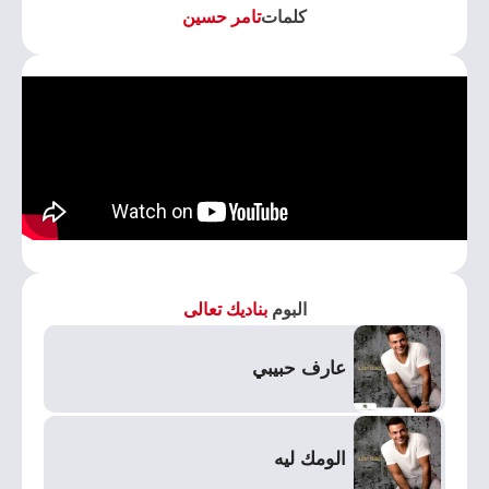
كلمات
تامر حسين
البوم
بناديك تعالى
عارف حبيبي
الومك ليه