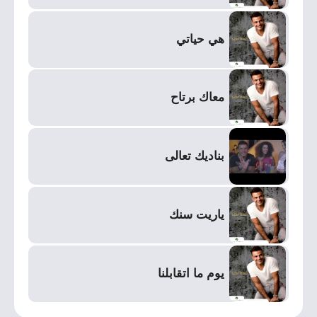
هي حياتي
معاك برتاح
بناديك تعالى
ياريت سنك
يوم ما اتقابلنا