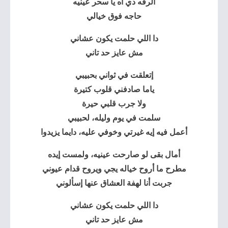
الرقه دي آه يا سحر عينيه
حاجه فوق خيالي
دا اللي حلمت يكون عشاني
مش عايز حد تاني
إتعلقت في ثواني بحبيبي
ياما صادفني قلوب كتيرة
ولا جرب قلبي حيرة
سلمت في يوم وليله، لحبيبي
أعمل فيه إيه غيرتي وخوفي عليه، دايما يزيدوا
أمال بقى لو صارحت عينيه، ولمست إيده
مطرح ما أروح خياله يجي ويروح قدام عيوني
جربت أنا لهفة العشاق عنها إسألوني
دا اللي حلمت يكون عشاني
مش عايز حد تاني