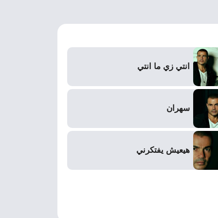
انتي زي ما انتي
سهران
هيعيش يفتكرني