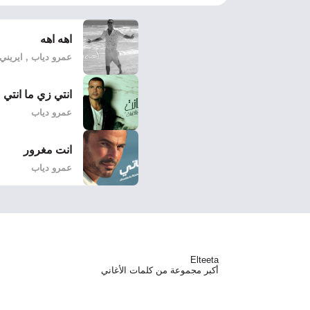
اهه اهه
عمرو دياب , ايريني ب
انتي زي ما انتي
عمرو دياب
انت مغرور
عمرو دياب
Elteeta
أكبر مجموعة من كلمات الأغاني