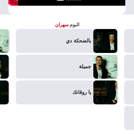
البوم
سهران
بالضحكة دي
جميلة
يا روقانك