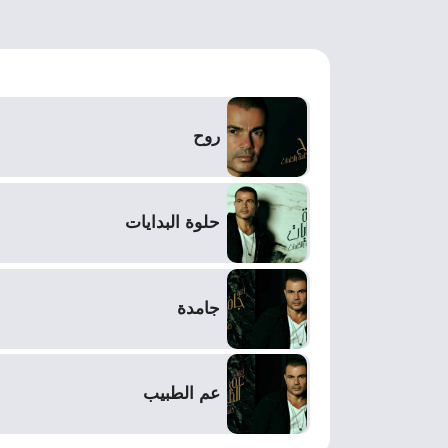
روح
حلوة البدايات
جامدة
عم الطبيب