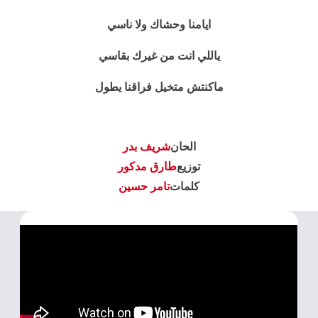
ايامنا وحشاك ولا ناسي
ياللي انت من غيرك بقاسي
ماكنتش متخيل فراقنا يطول
الحان
شريف بدر
توزيع
طارق مدكور
كلمات
تامر حسين