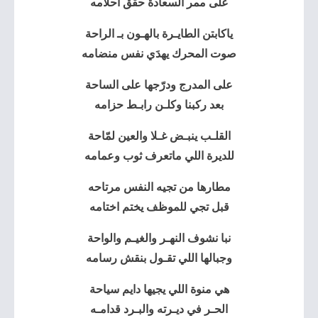
على ممر السعادة حقق احلامه
ياكابتن الطايـرة بالهـون بـ الراحة
صوت المحرك يهدَي نفس منضامه
على المدرج ودرّجها على الساحة
بعد ركبنا وكلـن رابـط حزامه
القلـب ينبـض غـلا والعين لمّاحة
للديرة اللي ماتعرف ثوب وعمامه
مطارها من تجيه النفس مرتاحه
قبل تجي للموظف يختم اختامه
نبا نشوف النهـر والغيـم والواحة
وجبالها اللي تقـول بنقش رسامه
هي منوة اللي يجيها دايم سياحة
الحـر في ديـرته والبـرد قدامـه