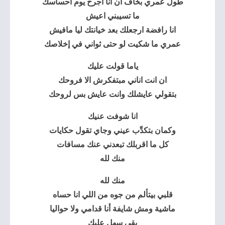
طول عمري بخاف ان انا أجرح يوم احساسك
ما تسيبني اعيش
انا رافضة ارجعلك بعد خيانتك ليا مافيش
عمري ما شكيت لو حتى ثواني في إخلاصك
ياما قولت عليك
ان انت اناني مبتفكرش الا فروحك
بتقولي عايشلك وانت عايش بس لروحك
انا شوفت عنيك
وكمان بتكدِّب عيني وجاي تقول حكايات
كل ما اقربلك تبعدني عنك مسافات
منك لله
منك لله
قلبي بيتألم من جوه من اللي انا حساه
ماشية ومش شايفة أنا قدامي ولا حواليا
بقى سهل عليك