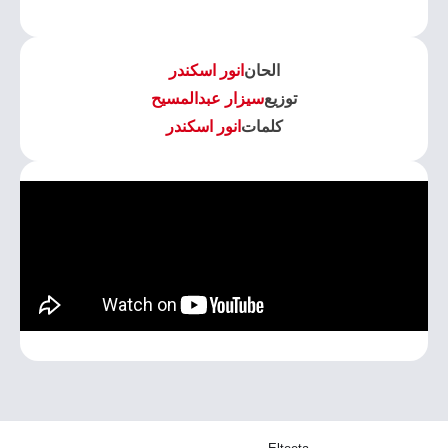
الحان
انور اسكندر
توزيع
سيزار عبدالمسيح
كلمات
انور اسكندر