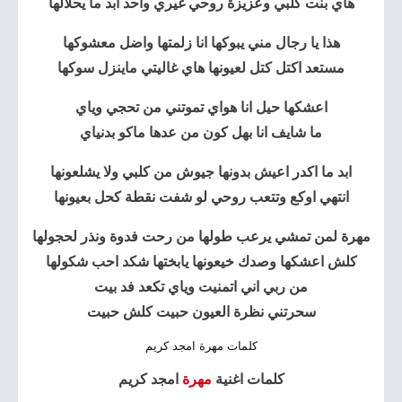
هاي بنت كلبي وعزيزة روحي غيري واحد ابد ما يحلالها
هذا يا رجال مني يبوكها انا زلمتها واضل معشوكها
مستعد اكتل كتل لعيونها هاي غاليتي ماينزل سوكها
اعشكها حيل انا هواي تموتني من تحجي وياي
ما شايف انا بهل كون من عدها ماكو بدنياي
ابد ما اكدر اعيش بدونها جيوش من كلبي ولا يشلعونها
انتهي اوكع وتتعب روحي لو شفت نقطة كحل بعيونها
مهرة لمن تمشي يرعب طولها من رحت فدوة ونذر لحجولها
كلش اعشكها وصدك خيعونها يابختها شكد احب شكولها
من ربي اني اتمنيت وياي تكعد فد بيت
سحرتني نظرة العيون حبيت كلش حبيت
كلمات مهرة امجد كريم
كلمات اغنية
مهرة
امجد كريم