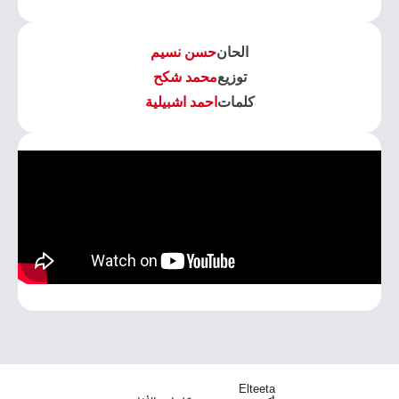
الحان
حسن نسيم
توزيع
محمد شكح
كلمات
احمد اشبيلية
Elteeta