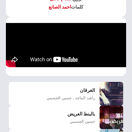
كلمات
احمد الصانع
الغرقان
راشد الماجد , حسين الجسمي
بالبنط العريض
حسين الجسمي